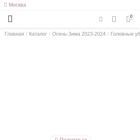
Москва
0
Главная
/
Каталог
/
Осень-Зима 2023-2024
/
Головные у
у
у
Поделиться