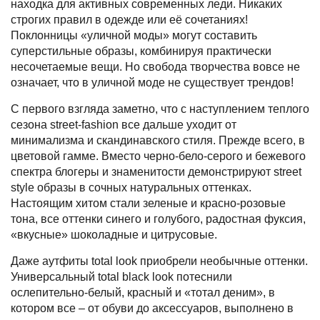
находка для активных современных леди. Никаких
строгих правил в одежде или её сочетаниях!
Поклонницы «уличной моды» могут составить
суперстильные образы, комбинируя практически
несочетаемые вещи. Но свобода творчества вовсе не
означает, что в уличной моде не существует трендов!
С первого взгляда заметно, что с наступлением теплого
сезона street-fashion все дальше уходит от
минимализма и скандинавского стиля. Прежде всего, в
цветовой гамме. Вместо черно-бело-серого и бежевого
спектра блогеры и знаменитости демонстрируют street
style образы в сочных натуральных оттенках.
Настоящим хитом стали зеленые и красно-розовые
тона, все оттенки синего и голубого, радостная фуксия,
«вкусные» шоколадные и цитрусовые.
Даже аутфиты total look приобрели необычные оттенки.
Универсальный total black look потеснили
ослепительно-белый, красный и «тотал деним», в
котором все – от обуви до аксессуаров, выполнено в